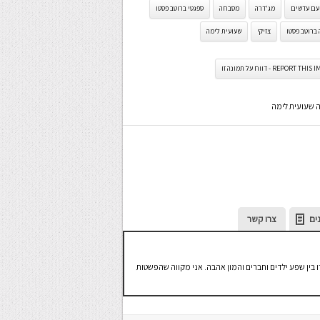
 עם עדשים
מג'דרה
מסבחה
ספגטי ברוטב פסטו
ברוטב פסטו
צזיקי
שעועית לימה
REPORT TH - דווח על תמונה זו
ים
צרו קשר
ו בין שפע ילדים וחברים והמון אהבה. אני מקווה שהפשטות