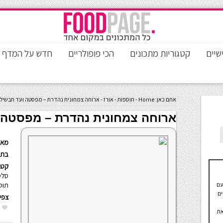
שיים
קטגוריות מתכונים
הכי פופולריים
חדש על המדף
אתם כאן:
Home
-
תוספות
-
אורז
-
ארוחה צמחונית נהדרת – מפסטה ועד תבשיל 
ארוחה צמחונית נהדרת – מפסטה ו
מאת
בתא
קטגו
סלט
תוס
עם
ים
צפי
את