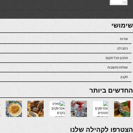
7slots
seriöse online casinos österreich
שימושי
אודות
כתבו לנו
מתכון מכל מקום
שאלות ותשובות
תקנון
online casino
החדשים ביותר
verde casino
הצטרפו לקהילה שלנו