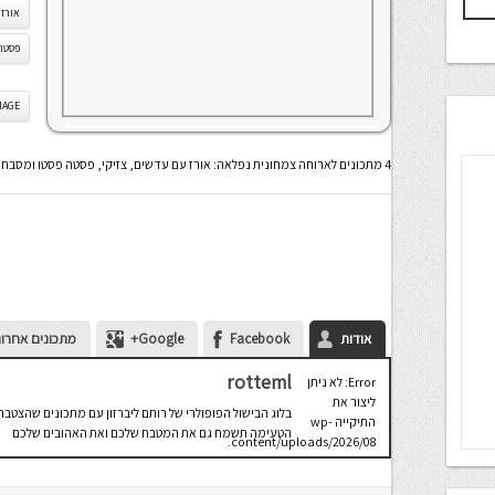
אורז
פסטה 
IS IMAGE
4 מתכונים לארוחה צמחונית נפלאה: אורז עם עדשים, צזיקי, פסטה פסטו ומסבחה שעועית לימה
אודות
Facebook
Google+
מתכונים אחרונ
rotteml
Error: לא ניתן
ליצור את
בלוג הבישול הפופולרי של רותם ליברזון עם מתכונים שהצטבר
התיקייה wp-
הטעימה תשמח גם את המטבח שלכם ואת האהובים שלכם
content/uploads/2026/08.
יש לבדוק
שתיקיית האב