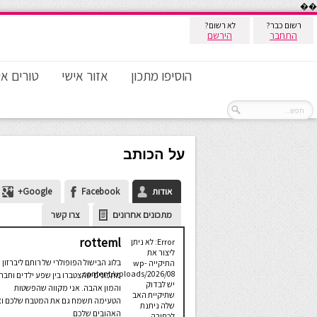
��
רשום כבר?
לא רשום?
התחבר
הירשם
הוסיפו מתכון
אזור אישי
טורים אי
על הכותב
אודות
Facebook
Google+
מתכונים אחרונים
צרו קשר
rotteml
Error: לא ניתן
ליצור את
בלוג הבישול הפופולרי של רותם ליברזון 
התיקייה wp-
content/uploads/2026/08.
מתכונים שהצטברו בין שפע ילדים וחבר
יש לבדוק
והמון אהבה. אני מקווה שהפשטות
שתיקיית האב
הטעימה תשמח גם את המטבח שלכם ו
שלה ניתנת
האהובים שלכם
לכתיבה.