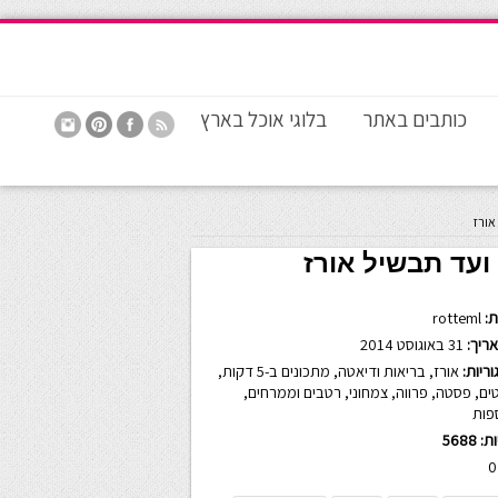
כותבים באתר
בלוגי אוכל בארץ
אורז
עד תבשיל אורז
:
rotteml
ריך:
31 באוגוסט 2014
ריות:
אורז
,
בריאות ודיאטה
,
מתכונים ב-5 דקות
,
ים
,
פסטה
,
פרווה
,
צמחוני
,
רטבים וממרחים
,
פות
ות:
5688
0