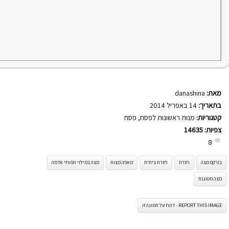
מאת:
danashina
בתאריך:
14 באפריל 2014
קטגוריות:
מנות ראשונות לפסח
,
פסח
צפיות:
14635
8
בורקס מצה
חזרת
חזרת ביתית
מאפה מצות
מצה במילוי תפוחי אדמה
מצה מטוגנת
REPORT THIS IMAGE - דווח על תמונה זו