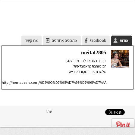
אודות
Facebook
מתכונים אחרונים
צרו קשר
meital2805
כותבת בלוג אוכל הו- מיידעלה,
הכי אוהבת קראמבל פטל,
מלמדת טבחות וקונדיטורייה .
http://homadeale.com/%D7%90%D7%95%D7%93%D7%95%D7%AA/
שתף