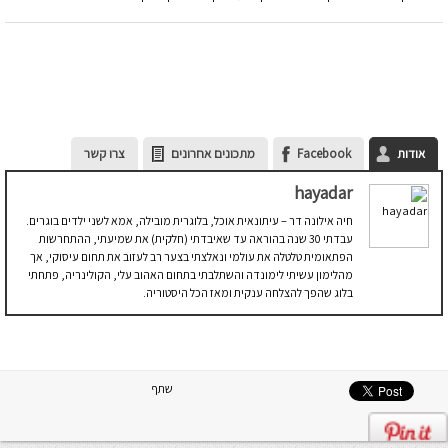
אודות
Facebook
מתכונים אחרונים
צרו קשר
hayadar
חיה אילונה דר – עיתונאית אוכל, בלוגרית מובילה, אמא לשני ילדים בוגרים.
עבדתי 30 שנה בהוראה עד שאיבדתי (חלקית) את שמיעתי, ההתחרשות
הפתאומית טלטלה את עולמי ונאלצתי בצער רב לעזוב את תחום עיסוקי, אך
מהלימון עשיתי לימונדה והשתלבתי בתחום האהוב עלי, הקולינריה, פתחתי
בלוג שהפך להצלחה ענקית ומאז הכל היסטוריה.
שתף