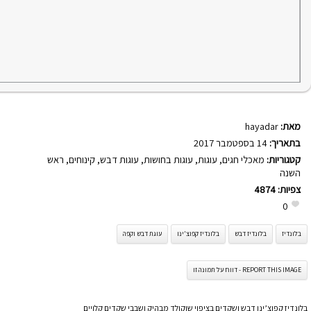
מאת:
hayadar
בתאריך:
14 בספטמבר 2017
קטגוריות:
מאכלי חגים
,
עוגות
,
עוגות בחושות
,
עוגות דבש
,
קינוחים
,
ראש
השנה
צפיות:
4874
0
בלונדיז
בלונדיז דבש
בלונדיז קפוצ'ינו
עוגת דבש וקפה
REPORT THIS IMAGE - דווח על תמונה זו
בלונדיז קפוצ’ינו דבש ושקדים בציפוי שוקולד מבהיק ושבבי שקדים קלויים