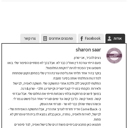
אודות
Facebook
מתכונים אחרונים
צרו קשר
sharon saar
נעים להכיר, אני שרון.
פעם הייתי עורכת דין ואח"כ כבר לא. אבל בכך לא מסתיים הסיפור שלי. בואו
תשמעו איך הפכתי להיות "רוקחת החלומות".
בוקר בהיר אחד תליתי את גלימת עורכת הדין שלי במחסן הקטן שמתחת
למדרגות והחלפתי אותה בסינר מטבח.
החלטתי להקשיב ללב וללכת אחרי התשוקה שלי. תשוקה לאפיה, לבישול
ולאירוח. הקמתי במו ידי קונדיטוריה וקייטרינג חלבי - שרון & רנה.
במשך 9 שנים מרתקות ובלתי נשכחות חייתי את החלום שלי. אבל עבדתי
קשה. מאוד קשה. כל כך קשה עד שיום סגרירי אחד הכל פשוט נגמר לי.
וכשהרגשתי שהלב כבר לא שר - סגרתי את העסק.
ב- Come Back אדיר חזרתי לערוך את הדין, אבל התשוקה האמיתית שלי -
לבישול, לאירוח ולאפיה, נותרה, וכאן בבלוג נמצא לה בית חדש ומרתק לא
פחות.
תמצאו כאן מתכונים ביתיים משודרגים של בישול ואפיה, לצד סיפורים