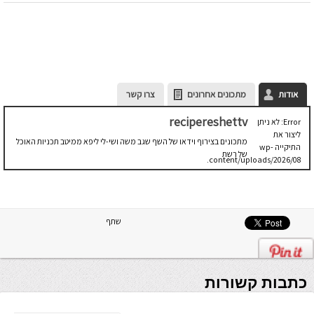
אודות
מתכונים אחרונים
צרו קשר
recipereshettv
Error: לא ניתן
ליצור את
מתכונים בצירוף וידאו של השף שגב משה ושי-לי ליפא ממיטב תכניות האוכל
התיקייה wp-
של רשת
content/uploads/2026/08.
יש לבדוק
שתיקיית האב
שלה ניתנת
לכתיבה.
שתף
כתבות קשורות