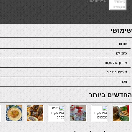
6 בספטמבר 2016
7slots
seriöse online casinos österreich
שימושי
אודות
כתבו לנו
מתכון מכל מקום
שאלות ותשובות
תקנון
online casino
החדשים ביותר
verde casino