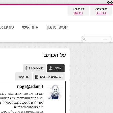
��
רשום כבר?
לא רשום?
התחבר
הירשם
הוסיפו מתכון
אזור אישי
טורים אי
על הכותב
אודות
Facebook
מתכונים אחרונים
צרו קשר
noga@adamit
שמי נגה ואני מאוד אוהבת לאפות, לבש
ולעשות ניסיונות במטבח. אני נשואה וא
לשני ילדים מקסימים שמכניסים לי הרב
הומור ופרספקטיבה לחיים.
אני אוהבת מתכונים שהם קלים, טעימים