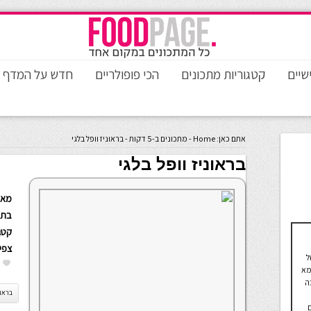
שיים
קטגוריות מתכונים
הכי פופולריים
חדש על המדף
אתם כאן:
Home
-
מתכונים ב-5 דקות
-
בראוניז וופל בלגי
בראוניז וופל בלגי
מאת
בתא
קטגו
צפי
ל
מא
ה
בראונ