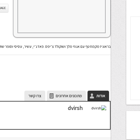
IS IMAGE
בראוניז מקמח טף עם אגוזי מלך ושוקולד צ’יפס. פאדג’י, עשיר, עסיסי וסופר שוק
אודות
מתכונים אחרונים
צרו קשר
dvirsh