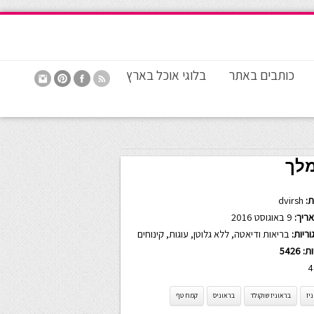
כותבים באתר
בלוגי אוכל בארץ
מלך
:
dvirsh
ריך:
9 באוגוסט 2016
ריות:
בריאות ודיאטה
,
ללא גלוטן
,
עוגות
,
קינוחים
ות:
5426
4
יז
בראוניז שוקולד
בראוניס
קמח טף