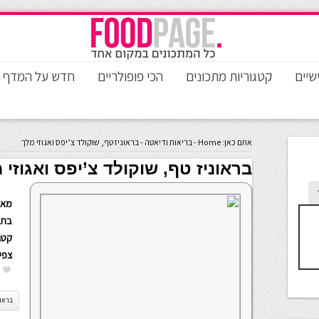
שיים
קטגוריות מתכונים
הכי פופולריים
חדש על המדף
אתם כאן:
Home
-
בריאות ודיאטה
-
בראוניז טף, שוקולד צ’יפס ואגוזי מלך
בראוניז טף, שוקולד צ’יפס ואגוזי 
מאת
בתא
קטגו
צפי
בראונ