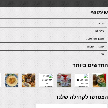
7slots
seriöse online casinos österreich
שימושי
אודות
כתבו לנו
מתכון מכל מקום
שאלות ותשובות
תקנון
online casino
החדשים ביותר
verde casino
הצטרפו לקהילה שלנו