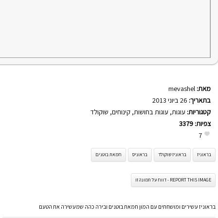
מאת:
mevashel
בתאריך:
26 ביוני 2013
קטגוריות:
עוגות
,
עוגות בחושות
,
קינוחים
,
שוקולד
צפיות:
3379
7
בראוניז
בראוניז שוקולד
בראוניס
חמאת בוטנים
REPORT THIS IMAGE - דווח על תמונה זו
בראוניז עשירים ומושחתים עם המון חמאת בוטנים ובירה כהה שמעשירה את הטעם