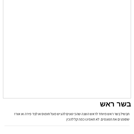
בשר ראש
תבשיל בשר ראש מיוחד לראש השנה שהכי טעים להגיש מעל חומוס או לצד פירה או אורז
שסופגים את הטעמים. לא תאמינו כמה קל להכין