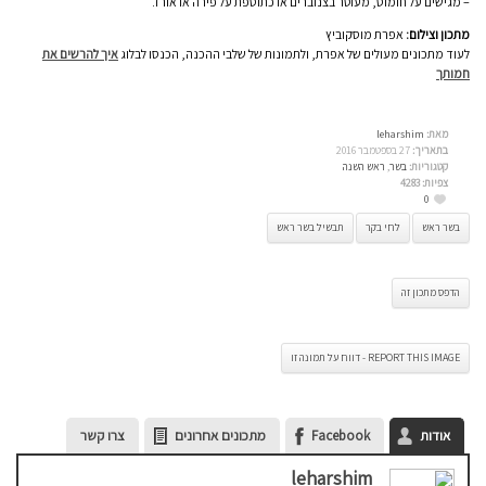
– מגישים על חומוס, מעוטר בצנוברים או כתוספת על פירה או אורז.
מתכון וצילום:
אפרת מוסקוביץ
לעוד מתכונים מעולים של אפרת, ולתמונות של שלבי ההכנה, הכנסו לבלוג
איך להרשים את
חמותך
מאת:
leharshim
בתאריך:
27 בספטמבר 2016
קטגוריות:
בשר
,
ראש השנה
צפיות:
4283
0
בשר ראש
לחי בקר
תבשיל בשר ראש
הדפס מתכון זה
REPORT THIS IMAGE - דווח על תמונה זו
אודות
Facebook
מתכונים אחרונים
צרו קשר
leharshim