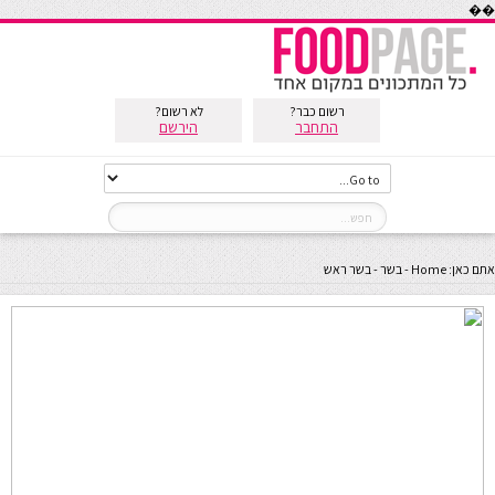
��
רשום כבר?
לא רשום?
התחבר
הירשם
אתם כאן:
Home
-
בשר
-
בשר ראש