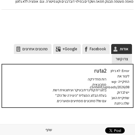
מאפה מעטפה מבצק חמאה ושקדים במילוי דובדבנים וקונפיטורה. וגם: אופציה ללא גלוטן
אודות
Facebook
Google+
מתכונים אחרונים
צרו קשר
ruta2
Error: לא ניתן
ליצור את
רות פוזדירקה
התיקייה wp-
מתכונאית,
content/uploads/2026/08.
בלוגרית קולינרית בעיקר ועיתונאית רשת.
יש לבדוק
בעלת הבלוג המצליח "היצירה של הלב"
שתיקיית האב
עם שלל מתכונים מפתיעים ומוערכים.
שלה ניתנת
לכתיבה.
שתף