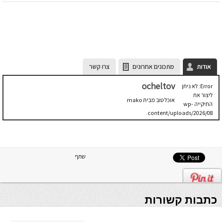
אודות
מתכונים אחרונים
צרו קשר
ocheltov
Error: לא ניתן
ליצור את
אוכל טוב מבית mako
התיקייה wp-
content/uploads/2026/08.
יש לבדוק
שתיקיית האב
שלה ניתנת
לכתיבה.
שתף
כתבות קשורות