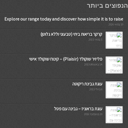
мостбет кг
הנפוצים ביותר
Explore our range today and discover how simple it is to raise
10 במאי 2026
קרקר בריאות ביתי (טבעוני וללא גלוטן)
5 במאי 2015
פליזיר שוקולד (Plaisir) – קינוח שוקולד אישי
14 באוגוסט 2013
עוגת גבינת ריקוטה
6 ביולי 2013
עוגת בראוניז – גבינה עם פטל
20 בנובמבר 2016