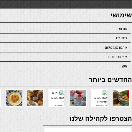
7slots
seriöse online casinos österreich
שימושי
אודות
כתבו לנו
מתכון מכל מקום
שאלות ותשובות
תקנון
online casino
החדשים ביותר
verde casino
הצטרפו לקהילה שלנו