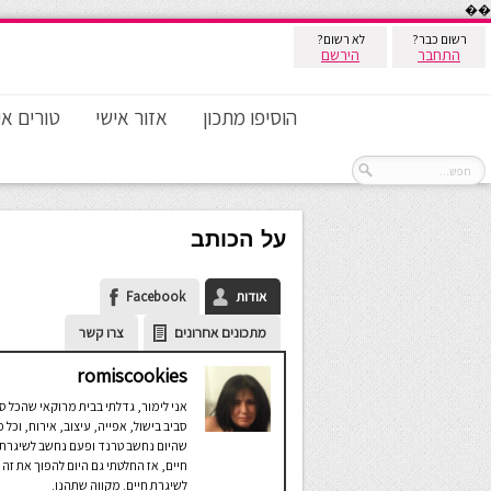
��
רשום כבר?
לא רשום?
התחבר
הירשם
הוסיפו מתכון
אזור אישי
טורים אי
על הכותב
אודות
Facebook
מתכונים אחרונים
צרו קשר
romiscookies
אני לימור, גדלתי בבית מרוקאי שהכל ס
סביב בישול, אפייה, עיצוב, אירוח, וכל 
שהיום נחשב טרנד ופעם נחשב לשיגרת
חיים, אז החלטתי גם היום להפוך את זה
לשיגרת חיים. מקווה שתהנו.