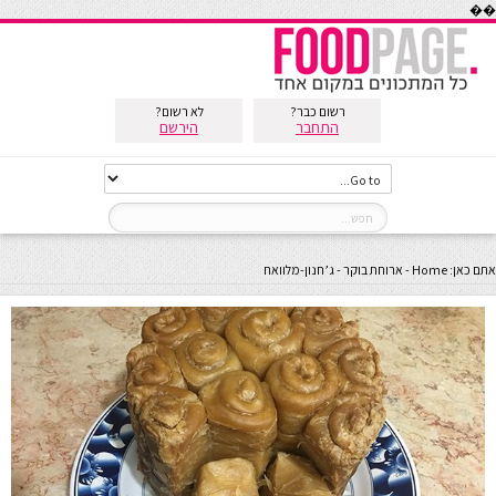
��
רשום כבר?
לא רשום?
התחבר
הירשם
אתם כאן:
Home
-
ארוחת בוקר
-
ג’חנון-מלוואח