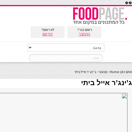
��
רשום כבר?
לא רשום?
התחבר
הירשם
אתם כאן:
Home
-
טבעוני
-
ג’ינג’ר אייל ביתי
ג’ינג’ר אייל ביתי