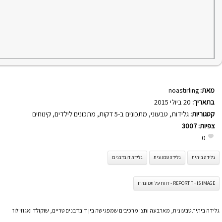
מאת:
noastirling
בתאריך:
20 ביולי 2015
קטגוריות:
גלידות
,
טבעוני
,
מתכונים ב-5 דקות
,
מתכונים לילדים
,
קינוחים
צפיות:
3007
0
גלידה ביתית
גלידה טבעונית
גלידת דובדבנים
REPORT THIS IMAGE - דווח על תמונה זו
גלידה ביתית טבעונית, מארבעה וחצי מרכיבים שמפגישה בין דובדבנים טריים, שוקולד ואגוזי לוז