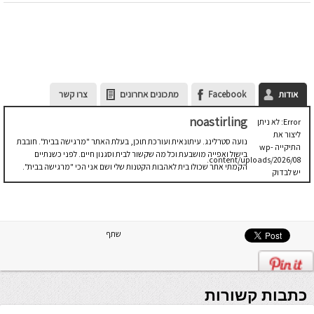
אודות
Facebook
מתכונים אחרונים
צרו קשר
noastirling
Error: לא ניתן
ליצור את
נועה סטרלינג. עיתונאית ועורכת תוכן, בעלת האתר "מרגישה בבית". חובבת
התיקייה wp-
בישול ואפייה מושבעת וכל מה שקשור לבית וסגנון חיים. לפני כשנתיים
content/uploads/2026/08.
הקמתי אתר שכולו בית לאהבות הקטנות שלי ושם אני הכי "מרגישה בבית".
יש לבדוק
שתיקיית האב
שלה ניתנת
לכתיבה.
שתף
כתבות קשורות