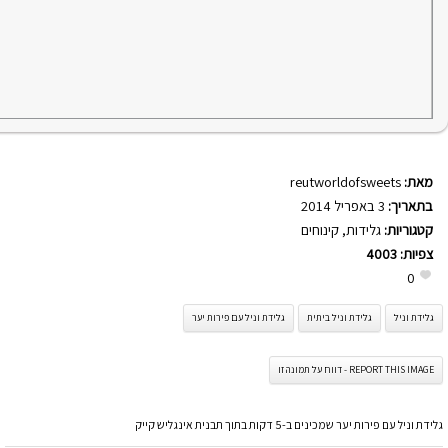
מאת:
reutworldofsweets
בתאריך:
3 באפריל 2014
קטגוריות:
גלידות
,
קינוחים
צפיות:
4003
0
גלידת וניל
גלידת וניל ביתית
גלידת וניל עם פירות יער
REPORT THIS IMAGE - דווח על תמונה זו
גלידת וניל עם פירות יער שמכינים ב-5 דקות בתוך תבנית אינגליש קייק