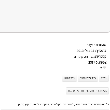
מאת:
hayadar
בתאריך:
11 ביולי 2013
קטגוריות:
גלידות
,
קינוחים
צפיות:
23340
7
גלידה
גלידה ללא מכונה
גלידת מנגו
REPORT THIS IMAGE - דווח על תמונה זו
גלידה מהירת הכנה בטעם מנגו, ללא ביצים. רק לערבב, להקפיא ולהתענג. קיץ מתוק