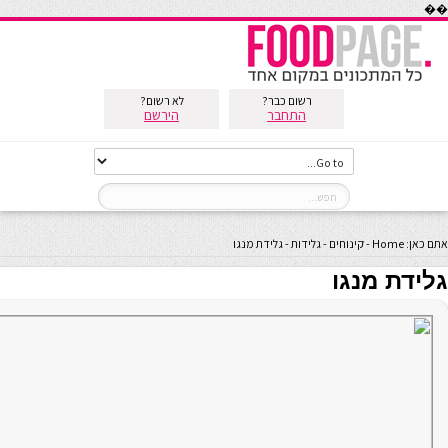
��
רשום כבר?
לא רשום?
התחבר
הירשם
אתם כאן:
Home
-
קינוחים
-
גלידות
-
גלידת מנגו
גלידת מנגו