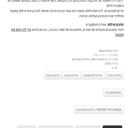
– הגלידה תשמור על מרקמה החלק והקרמי בהקפאה כשהיא סגורה היטב בקופסה אטומה או
בשקית הזילוף.
פרוזן לטבעונים, לרגישים לחלב ומוצריו או עבור קינוח פרווה אפשר להכין בעזרת חלב קוקוס
שיחליף את היוגורט בהצלחה מרובה.
מתכון וצילום:
אפרת מוסקוביץ
לעוד מתכונים מעולים של אפרת, ולתמונות של שלבי ההכנה, הכנסו לבלוג
איך להרשים את
חמותך
מאת:
leharshim
בתאריך:
17 במאי 2016
קטגוריות:
בריאות ודיאטה
,
גלידות
,
קינוחים
צפיות:
15906
3
גלידה ביתית
גלידה ללא מכונה
גלידת בננות
פרוזן יוגורט
הדפס מתכון זה
REPORT THIS IMAGE - דווח על תמונה זו