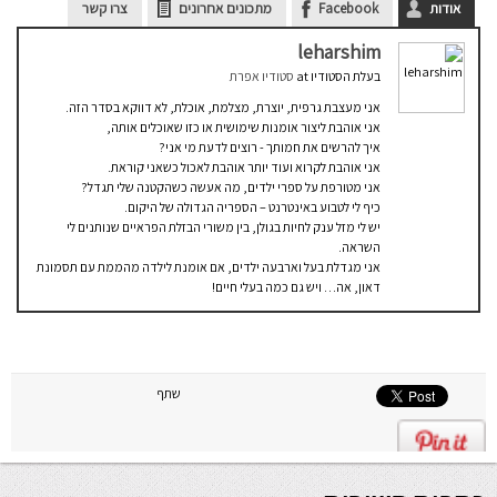
אודות
Facebook
מתכונים אחרונים
צרו קשר
leharshim
בעלת הסטודיו
at
סטודיו אפרת
אני מעצבת גרפית, יוצרת, מצלמת, אוכלת, לא דווקא בסדר הזה.
אני אוהבת ליצור אומנות שימושית או כזו שאוכלים אותה,
איך להרשים את חמותך - רוצים לדעת מי אני?
אני אוהבת לקרוא ועוד יותר אוהבת לאכול כשאני קוראת.
אני מטורפת על ספרי ילדים, מה אעשה כשהקטנה שלי תגדל?
כיף לי לטבוע באינטרנט – הספריה הגדולה של היקום.
יש לי מזל ענק לחיות בגולן, בין משורי הבזלת הפראיים שנותנים לי
השראה.
אני מגדלת בעל וארבעה ילדים, אם אומנת לילדה מהממת עם תסמונת
דאון, אה… ויש גם כמה בעלי חיים!
שתף