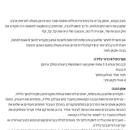
מעדן קפוא, מתוק ובריא על בסיס פירות וללא תוספת סוכר הוא פינוק מעולה לארוחת ארבע
שתצנן את היום החם והלוהט. כל כך פשוט להכנה, שהיחס בין ההשקעה לתשואה היה מקפיץ את
תיק המניות שלי, אם היה לי כזה, והכוונה שלי היא שזה קל, קל, קל!
אם תשכילו לחתוך שלוש בננות בשלות לפרוסות ולשכוח אותן במקפיא למשך 8 שעות לפחות,
תוכלו להכין בלא יותר מ-8 דקות גלידת פרוזן יוגורט מעולה בטעם האהוב והמוכר
בננה-פקאן-תמר.
מצרכים ל-6 כדורי גלידה:
1/3 כוס יוגורט 3.5 אחוזי שומן (אני השתמשתי ביוגורט מחלב עיזים)
3 בננות
תמר אחד מגולען וחתוך
4 אגוזי פקאן סיני
אופן הכנה:
– מקלפים שלוש בננות בשלות, חותכים לפרוסות עגולות ומקפיאים בשקית למשך הלילה.
– מניחים את פרוסות הבננה הקפואות במעבד מזון עם להב פלדה, מוסיפים את היוגורט, התמר
והפקאן וטוחנים את המרכיבים בפולסים קצרים. במהלך העיבוד פותחים פעמיים או שלוש את
המכסה ומערבבים מעט את העיסה לעיבוד אחיד. ברגע שהמרקם אחיד וקרמי מפסיקים את
פעולת המעבד כדי לשמור על הגלידה קפואה.
– מעבירים את הגלידה לשקית זילוף חד פעמית למילוי בגביעים קטנים ממש כמו ביוגורטייה או
יוצרים כדורים בכף גלידה.