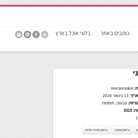
כותבים באתר
בלוגי אוכל בארץ
י
:
moranraskin
ריך:
13 בינואר 2016
ריות:
טבעוני
,
תוספות
ות:
3315
1
ן
גראטן טבעוני
גראטן תפוחי אדמה