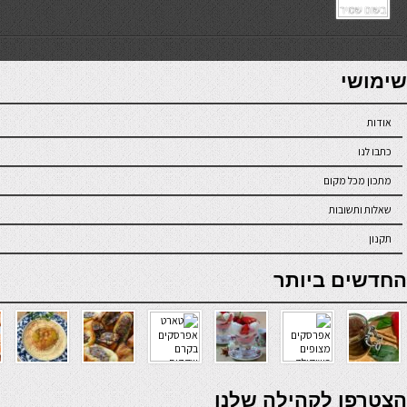
7slots
seriöse online casinos österreich
שימושי
אודות
כתבו לנו
מתכון מכל מקום
שאלות ותשובות
תקנון
online casino
החדשים ביותר
verde casino
הצטרפו לקהילה שלנו