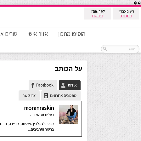
��
רשום כבר?
לא רשום?
התחבר
הירשם
הוסיפו מתכון
אזור אישי
טורים אי
על הכותב
אודות
Facebook
מתכונים אחרונים
צרו קשר
moranraskin
בעלים
at
המזווה
מנסה לג'גל בין משפחה, קריירה, תזונה
בריאה ותחביבים...