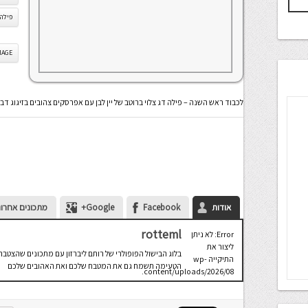
פילה 
IS IMAGE
לכבוד ראש השנה – פילה דג צלוי ברוטב של יין לבן עם אפרסקים צהובים בזיגוג דבש
אודות
Facebook
Google+
מתכונים אחרונ
rotteml
Error: לא ניתן
ליצור את
בלוג הבישול הפופולרי של רותם ליברזון עם מתכונים שהצטבר
התיקייה wp-
הטעימה תשמח גם את המטבח שלכם ואת האהובים שלכם
content/uploads/2026/08.
יש לבדוק
שתיקיית האב