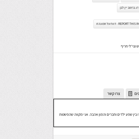
דג ברוטב יין לבן
REPORT TH - דווח על תמונה זו
 וצי’לי חריף
ים
צרו קשר
ו בין שפע ילדים וחברים והמון אהבה. אני מקווה שהפשטות