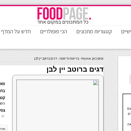
שיים
קטגוריות מתכונים
הכי פופולריים
חדש על המדף
אתם כאן:
Home
-
בריאות ודיאטה
-
דגים ברוטב יין לבן
דגים ברוטב יין לבן
מאת
בתא
קטגו
השנ
עם
צפי
ים
את
אפרס