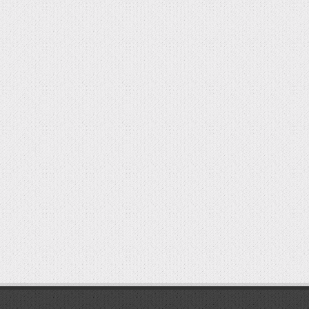
мостбет кг