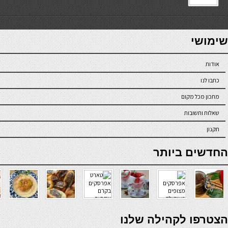
7slots
seriöse online casinos österreich
שימושי
אודות
כתבו לנו
מתכון מכל מקום
שאלות ותשובות
תקנון
online casino
החדשים ביותר
verde casino
הצטרפו לקהילה שלנו