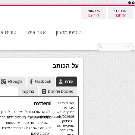
��
רשום כבר?
לא רשום?
התחבר
הירשם
הוסיפו מתכון
אזור אישי
טורים אי
על הכותב
אודות
Facebook
Google+
מתכונים אחרונים
צרו קשר
rotteml
Error: לא ניתן
ליצור את
בלוג הבישול הפופולרי של רותם ליברזון 
התיקייה wp-
content/uploads/2026/08.
מתכונים שהצטברו בין שפע ילדים וחבר
יש לבדוק
והמון אהבה. אני מקווה שהפשטות
שתיקיית האב
הטעימה תשמח גם את המטבח שלכם ו
שלה ניתנת
האהובים שלכם
לכתיבה.