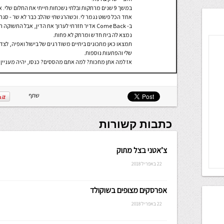
במשך 9 שנים מרתקות ובלתי נשכחות חייתי את החלום של
אחד הכל פשוט נגמר לי. וכשהרגשתי שהלב כבר לא שר - סגר
ב- Come Back אדיר חזרתי לערוך את הדין, אבל התש
נמצא לה בית חדש ומרתק לא פחות.
תמצאו כאן מתכונים ביתיים משודרגים של בישול ואפיה, לצד
שלי והפתעות נוספות.
אז למה אתן מחכות? למה אתם מהססים? כנסו, יהיה מעניין.
שתף
כתבות קשורות
צ’אטני בצל מתוק
22 באפריל 2018
אפרסקים מצופים בשוקולד
22 באפריל 2018