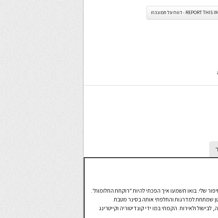
REPORT TH - דווח על תמונה זו
יפור שלי. בואו תשמעו איך הפכתי להיות "רוקחת החלומות".
טן שמתחת למדרגות והחלפתי אותה בסינר מטבח.
לבישול ולאירוח. הקמתי במו ידי קונדיטוריה וקייטרינג