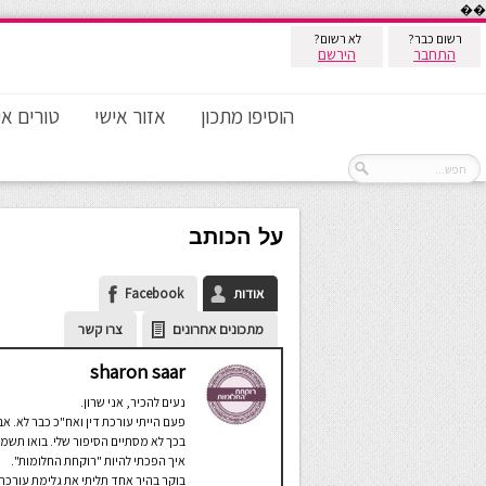
��
רשום כבר?
לא רשום?
התחבר
הירשם
הוסיפו מתכון
אזור אישי
טורים אי
על הכותב
אודות
Facebook
מתכונים אחרונים
צרו קשר
sharon saar
נעים להכיר, אני שרון.
פעם הייתי עורכת דין ואח"כ כבר לא. אב
בכך לא מסתיים הסיפור שלי. בואו תשמע
איך הפכתי להיות "רוקחת החלומות".
בוקר בהיר אחד תליתי את גלימת עורכת