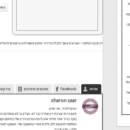
ת
IS IMAGE
קה
בי
דגים בגרמולטה – תערובת עשבי תיבול נהדרת. מתכון פשוט להכנה וטעים להפליא
ת.
של
אודות
Facebook
מתכונים אחרונים
צרו קשר
לי
sharon saar
ם?
נעים להכיר, אני שרון.
פעם הייתי עורכת דין ואח"כ כבר לא. אבל בכך לא מסתיים הס
בוקר בהיר אחד תליתי את גלימת עורכת הדין שלי במחסן הק
החלטתי להקשיב ללב וללכת אחרי התשוקה שלי. תשוקה לאפיה, 
חלבי - שרון & רנה.