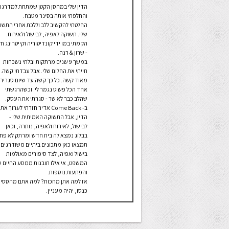
הדין שלי במחסן הקטן שמתחת למדרגו
והחלפתי אותה בסינר מטבח.
החלטתי להקשיב ללב וללכת אחרי התשו
שלי. תשוקה לאפיה, לבישול ולאירוח.
הקמתי במו ידי קונדיטוריה וקייטרינג חל
- שרון & רנה.
במשך 9 שנים מרתקות ובלתי נשכחות
חייתי את החלום שלי. אבל עבדתי קשה.
מאוד קשה. כל כך קשה עד שיום סגרירי
אחד הכל פשוט נגמר לי. וכשהרגשתי
שהלב כבר לא שר - סגרתי את העסק.
ב- Come Back אדיר חזרתי לערוך את
הדין, אבל התשוקה האמיתית שלי -
לבישול, לאירוח ולאפיה, נותרה, וכאן
בבלוג נמצא לה בית חדש ומרתק לא פחו
תמצאו כאן מתכונים ביתיים משודרגים 
בישול ואפיה, לצד סיפורים מאולמות
המשפט, אי אילו תובנות ממסע החיים ש
והפתעות נוספות.
אז למה אתן מחכות? למה אתם מהססי
כנסו, יהיה מעניין.