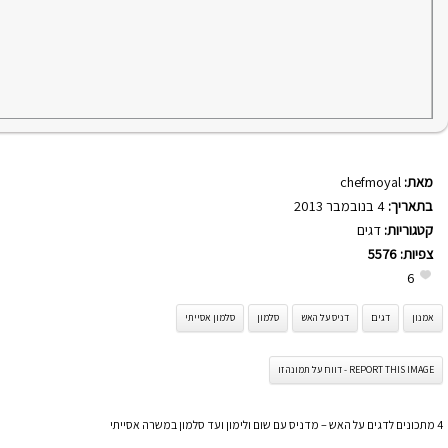
מאת:
chefmoyal
בתאריך:
4 בנובמבר 2013
קטגוריות:
דגים
צפיות:
5576
6
אמנון
דגים
דניס על האש
סלמון
סלמון אסייתי
REPORT THIS IMAGE - דווח על תמונה זו
4 מתכונים לדגים על האש – מדניס עם שום ולימון ועד סלמון במשרה אסייתי