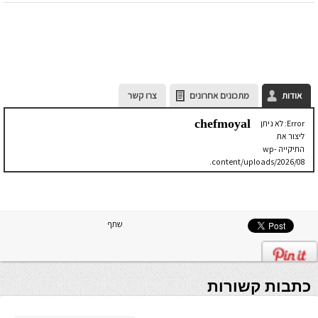
אודות
מתכונים אחרונים
צרו קשר
chefmoyal
Error: לא ניתן
ליצור את
התיקייה wp-
content/uploads/2026/08.
יש לבדוק
שתיקיית האב
שלה ניתנת
לכתיבה.
שתף
כתבות קשורות