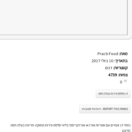
מאת:
Practi-Food
בתאריך:
10 ביולי 2017
קטגוריות:
דגים
צפיות:
4739
0
דג וסלסת פירות בעלה חסה
REPORT THIS IMAGE - דווח על תמונה זו
נתחי דג אפויים עם אטריות אורז או אורז קריספי בליווי סלסת פירות מתוקה-חריפה בעלה חסה
מרענן