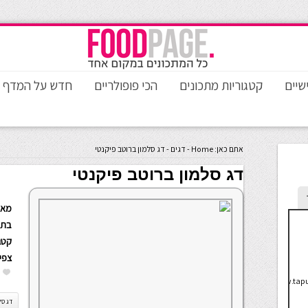
שיים
קטגוריות מתכונים
הכי פופולריים
חדש על המדף
אתם כאן:
Home
-
דגים
-
דג סלמון ברוטב פיקנטי
דג סלמון ברוטב פיקנטי
מאת
בתא
קטגו
צפי
http://www.tapu
דג סל