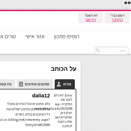
��
רשום כבר?
לא רשום?
התחבר
הירשם
הוסיפו מתכון
אזור אישי
טורים אי
על הכותב
אודות
מתכונים אחרונים
צרו קשר
dalia12
Error: לא ניתן
ליצור את
בלוג מתכונים מכל המינים מאכלי
התיקייה wp-
content/uploads/2026/08.
עדות,עוגות,קינוחים בישולים ועוד.
יש לבדוק
כל המתכונים בבלוג כשרים.
שתיקיית האב
z.co.il/blog/net/viewentry.aspx?
שלה ניתנת
EntryId=1852999
לכתיבה.