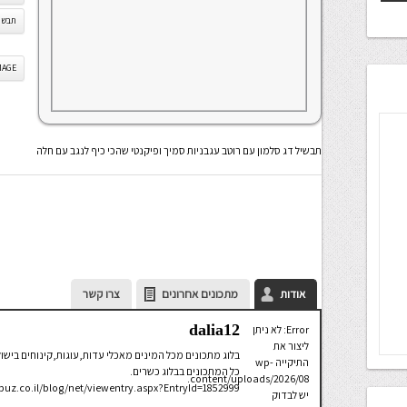
תבשיל
IS IMAGE
תבשיל דג סלמון עם רוטב עגבניות סמיך ופיקנטי שהכי כיף לנגב עם חלה
אודות
מתכונים אחרונים
צרו קשר
dalia12
Error: לא ניתן
ליצור את
בלוג מתכונים מכל המינים מאכלי עדות,עוגות,קינוחים בישולי
התיקייה wp-
כל המתכונים בבלוג כשרים.
content/uploads/2026/08.
puz.co.il/blog/net/viewentry.aspx?EntryId=1852999
יש לבדוק