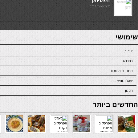
חומוס ירוק
20 בנובמבר 2017
7slots
seriöse online casinos österreich
שימושי
אודות
כתבו לנו
מתכון מכל מקום
שאלות ותשובות
תקנון
online casino
החדשים ביותר