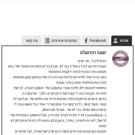
אודות
Facebook
מתכונים אחרונים
צרו קשר
sharon saar
נעים להכיר, אני שרון.
פעם הייתי עורכת דין ואח"כ כבר לא. אבל בכך לא מסתיים הסיפור שלי. בואו
תשמעו איך הפכתי להיות "רוקחת החלומות".
בוקר בהיר אחד תליתי את גלימת עורכת הדין שלי במחסן הקטן שמתחת
למדרגות והחלפתי אותה בסינר מטבח.
החלטתי להקשיב ללב וללכת אחרי התשוקה שלי. תשוקה לאפיה, לבישול
ולאירוח. הקמתי במו ידי קונדיטוריה וקייטרינג חלבי - שרון & רנה.
במשך 9 שנים מרתקות ובלתי נשכחות חייתי את החלום שלי. אבל עבדתי
קשה. מאוד קשה. כל כך קשה עד שיום סגרירי אחד הכל פשוט נגמר לי.
וכשהרגשתי שהלב כבר לא שר - סגרתי את העסק.
ב- Come Back אדיר חזרתי לערוך את הדין, אבל התשוקה האמיתית שלי -
לבישול, לאירוח ולאפיה, נותרה, וכאן בבלוג נמצא לה בית חדש ומרתק לא
פחות.
תמצאו כאן מתכונים ביתיים משודרגים של בישול ואפיה, לצד סיפורים