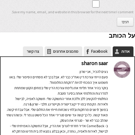
Save my name, email, and website in this browser for the next time I comment.
על הכותב
אודות
Facebook
מתכונים אחרונים
צרו קשר
sharon saar
נעים להכיר, אני שרון.
פעם הייתי עורכת דין ואח"כ כבר לא. אבל בכך לא מסתיים הסיפור שלי. בואו
תשמעו איך הפכתי להיות "רוקחת החלומות".
בוקר בהיר אחד תליתי את גלימת עורכת הדין שלי במחסן הקטן שמתחת
למדרגות והחלפתי אותה בסינר מטבח.
החלטתי להקשיב ללב וללכת אחרי התשוקה שלי. תשוקה לאפיה, לבישול
ולאירוח. הקמתי במו ידי קונדיטוריה וקייטרינג חלבי - שרון & רנה.
במשך 9 שנים מרתקות ובלתי נשכחות חייתי את החלום שלי. אבל עבדתי קשה.
מאוד קשה. כל כך קשה עד שיום סגרירי אחד הכל פשוט נגמר לי. וכשהרגשתי
שהלב כבר לא שר - סגרתי את העסק.
ב- Come Back אדיר חזרתי לערוך את הדין, אבל התשוקה האמיתית שלי -
לבישול, לאירוח ולאפיה, נותרה, וכאן בבלוג נמצא לה בית חדש ומרתק לא