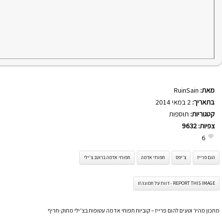
מאת:
RuinSain
בתאריך:
2 במאי 2014
קטגוריות:
תוספות
צפיות:
9632
6
הום פרייז
צ'יפס
תפוחי אדמה
תפוחי אדמה ברוטב צ'ילי
REPORT THIS IMAGE - דווח על תמונה זו
מתכון מהיר וטעים להום פרייז – קוביות תפוחי אדמה עטופות בצ’ילי מתוק-חריף