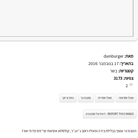
מאת:
dumburger
בתאריך:
17 בנובמבר 2016
קטגוריות:
בשר
צפיות:
3173
2
אוכל אסיאתי
אוכל אסייתי
המבורגר
נתח צ'אך
REPORT THIS IMAGE - דווח על תמונה זו
המבורגר עטוף בבלילת בירה ומעליו רוטב ג’ינג’ר, קולסלאו אסיאתי וצי’פס מדפי אורז