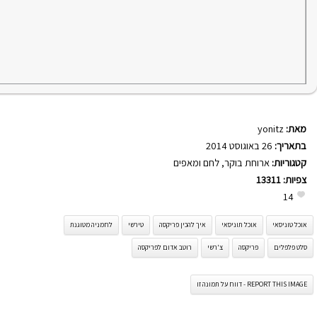
מאת:
yonitz
בתאריך:
26 באוגוסט 2014
קטגוריות:
ארוחת בוקר
,
לחם ומאפים
צפיות:
13311
14
אוכל טוניסאי
אוכל תוניסאי
איך להכין פריקסה
טירשי
לחמניה מטוגנת
סלט פלפלים
פריקסה
צ'רשי
רוטב אדום לפריקסה
REPORT THIS IMAGE - דווח על תמונה זו