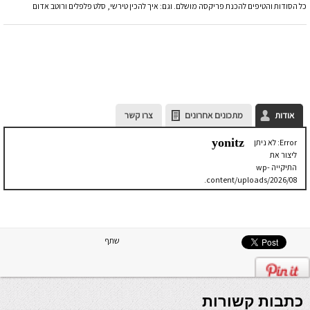
כל הסודות והטיפים להכנת פריקסה מושלם. וגם: איך להכין טירשי, סלט פלפלים ורוטב אדום
אודות
מתכונים אחרונים
צרו קשר
yonitz
Error: לא ניתן
ליצור את
התיקייה wp-
content/uploads/2026/08.
יש לבדוק
שתיקיית האב
שלה ניתנת
לכתיבה.
שתף
כתבות קשורות