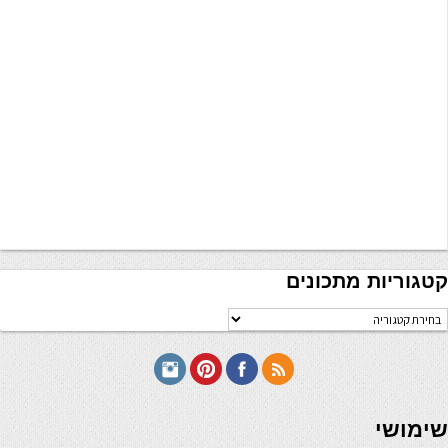
קטגוריות מתכונים
טגוריות
תכונים
seriöse online casinos österreich
שימושי