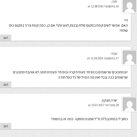
חנה
16 באוקטובר 2016 at 12:38
היי
האם. אפשר לשים קמח במקום סולת (בבצק לעוגיות)? אם כן, כמה קמח צריך במקום כוס
סולת?
הגב
ענתי
27 באוקטובר 2016 at 12:29
יש מתכונים שרשומים בכוס חד פעמית קרה וכוס חד פעמית חמה.לא אוהבת מתכונים
שרשומים ככה.ובכל זאת מה המייל של כל כוס?תודה
הגב
שרה מצקין
28 בפברואר 2017 at 13:21
כתוב לי במתכון 375 מ”ל שמנת מתוקה. כמה זה בכוסות?
הגב