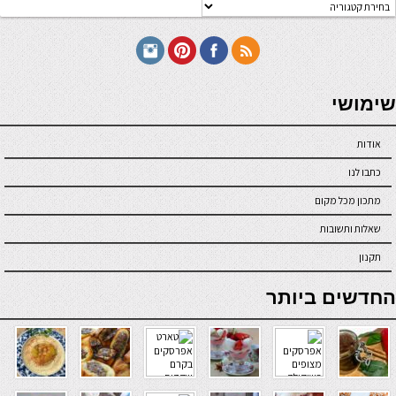
טגוריות
תכונים
seriöse online casinos österreich
שימושי
אודות
כתבו לנו
מתכון מכל מקום
שאלות ותשובות
תקנון
online casino
החדשים ביותר