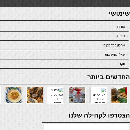
7slots
seriöse online casinos österreich
שימושי
אודות
כתבו לנו
מתכון מכל מקום
שאלות ותשובות
תקנון
online casino
החדשים ביותר
verde casino
הצטרפו לקהילה שלנו