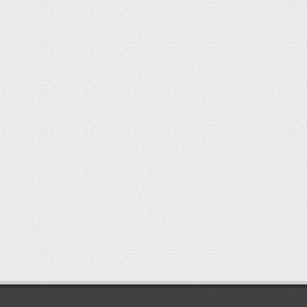
мостбет кг