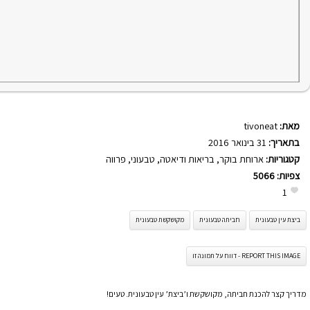
מאת:
tivoneat
בתאריך:
31 בינואר 2016
קטגוריות:
ארוחת בוקר
,
בריאות ודיאטה
,
טבעוני
,
פרווה
צפיות:
5066
1
ביצת עין טבעונית
חביתה טבעונית
מקושקשת טבעונית
REPORT THIS IMAGE - דווח על תמונה זו
מדריך קצר להכנת חביתה, מקושקשת ו’ביצת’ עין טבעונית. טעים!