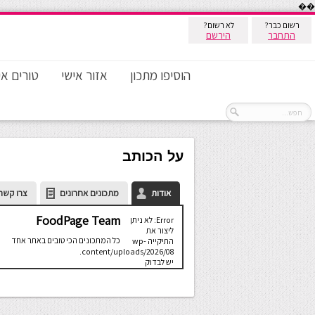
��
רשום כבר?
לא רשום?
התחבר
הירשם
הוסיפו מתכון
אזור אישי
טורים אי
על הכותב
אודות
מתכונים אחרונים
צרו קשר
FoodPage Team
Error: לא ניתן
ליצור את
כל המתכונים הכי טובים באתר אחד
התיקייה wp-
content/uploads/2026/08.
יש לבדוק
שתיקיית האב
שלה ניתנת
לכתיבה.