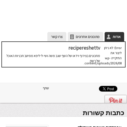
אודות
מתכונים אחרונים
צרו קשר
recipereshettv
Error: לא ניתן
ליצור את
מתכונים בצירוף וידאו של השף שגב משה ושי-לי ליפא ממיטב תכניות האוכל
התיקייה wp-
של רשת
content/uploads/2026/08.
יש לבדוק
שתיקיית האב
שלה ניתנת
לכתיבה.
שתף
כתבות קשורות