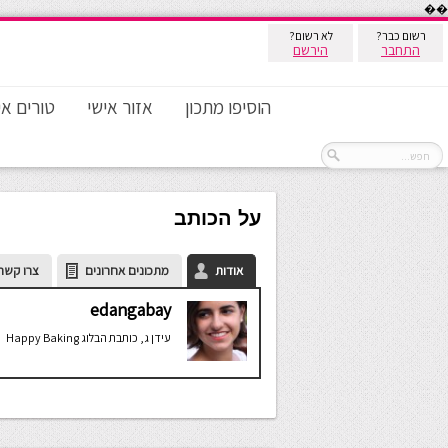
��
רשום כבר?
לא רשום?
התחבר
הירשם
הוסיפו מתכון
אזור אישי
טורים אי
על הכותב
אודות
מתכונים אחרונים
צרו קשר
edangabay
עידן ג, כותבת הבלוג Happy Baking