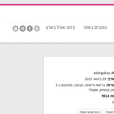
כותבים באתר
בלוגי אוכל בארץ
:
edangabay
ריך:
29 בינואר 2015
ריות:
בריאות ודיאטה
,
טבעוני
,
מתכונים ב-5
ת
,
קינוחים
,
שוקולד
ות:
9514
3
 שוקולד
ריבועי פצפוצי שוקולד