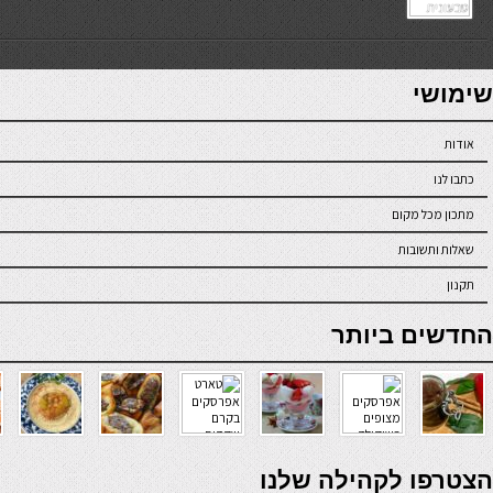
7slots
seriöse online casinos österreich
שימושי
אודות
כתבו לנו
מתכון מכל מקום
שאלות ותשובות
תקנון
online casino
החדשים ביותר
verde casino
הצטרפו לקהילה שלנו