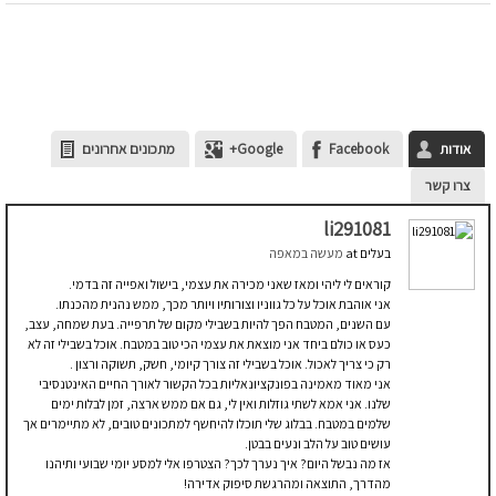
אודות
Facebook
Google+
מתכונים אחרונים
צרו קשר
li291081
בעלים
at
מעשה במאפה
קוראים לי ליהי ומאז שאני מכירה את עצמי, בישול ואפייה זה בדמי.
אני אוהבת אוכל על כל גווניו וצורותיו ויותר מכך, ממש נהנית מהכנתו.
עם השנים, המטבח הפך להיות בשבילי מקום של תרפייה. בעת שמחה, עצב,
כעס או כולם ביחד אני מוצאת את עצמי הכי טוב במטבח. אוכל בשבילי זה לא
רק כי צריך לאכול. אוכל בשבילי זה צורך קיומי, חשק, תשוקה ורצון .
אני מאוד מאמינה בפונקציונאליות בכל הקשור לאורך החיים האינטנסיבי
שלנו. אני אמא לשתי גוזלות ואין לי, גם אם ממש ארצה, זמן לבלות ימים
שלמים במטבח. בבלוג שלי תוכלו להיחשף למתכונים טובים, לא מתיימרים אך
עושים טוב על הלב ונעים בבטן.
אז מה נבשל היום? איך נערך לכך? הצטרפו אלי למסע יומי שבועי ותיהנו
מהדרך, התוצאה ומהרגשת סיפוק אדירה!