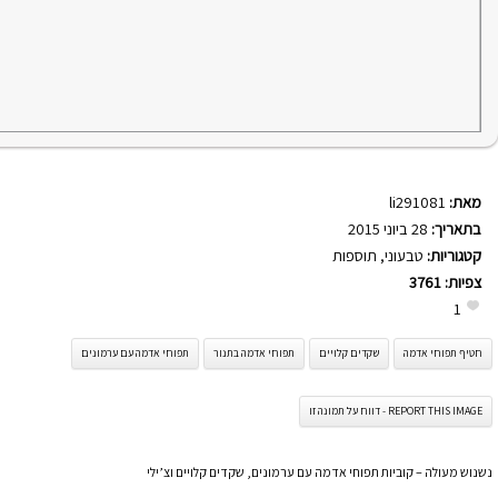
מאת:
li291081
בתאריך:
28 ביוני 2015
קטגוריות:
טבעוני
,
תוספות
צפיות:
3761
1
חטיף תפוחי אדמה
שקדים קלויים
תפוחי אדמה בתנור
תפוחי אדמה עם ערמונים
REPORT THIS IMAGE - דווח על תמונה זו
נשנוש מעולה – קוביות תפוחי אדמה עם ערמונים, שקדים קלויים וצ’ילי