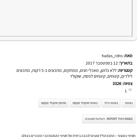
מאת:
hadas_rdns
בתאריך:
12 בספטמבר 2017
קטגוריות:
ללא גלוטן
,
מאכלי חגים
,
ממתקים
,
מתכונים ב-5 דקות
,
מתכונים
לילדים
,
קינוחים
,
קינוחים לפסח
,
שוקולד
צפיות:
3326
1
באונטי
באונטי ביתי
באונטי שוקולד וקוקוס
ממתקי שוקולד וקוקוס
REPORT THIS IMAGE - דווח על תמונה זו
חטיפי באונטי – מתכון קליל וטעים להכנה ביתית של חטיפי הקוקוס הכי ממכרים בעולם