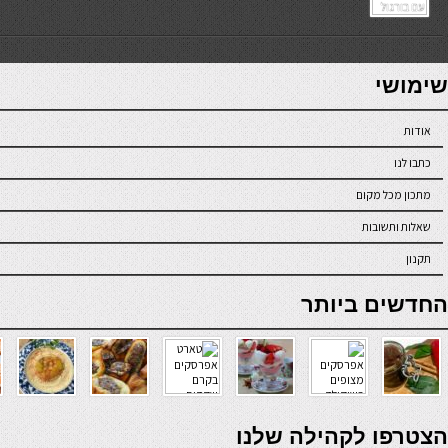
7slots
seriöse online casinos österreich
שימושי
אודות
כתבו לנו
מתכון מכל מקום
שאלות ותשובות
תקנון
online casino
החדשים ביותר
verde casino
הצטרפו לקהילה שלנו