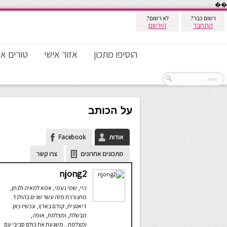
��
רשום כבר?
לא רשום?
התחבר
הירשם
הוסיפו מתכון
אזור אישי
טורים אי
על הכותב
אודות
Facebook
מתכונים אחרונים
צרו קשר
njong2
היי, שמי נעמי, אמא למאיה ולנתן,
מתגוררת מזה עשר שנים בהולנד.
דיאטנית, קודם בארץ, עכשיו כאן.
מבשלת, ומצלמת, אופה,
ומצלמת...משגעת את כולם סביבי עם