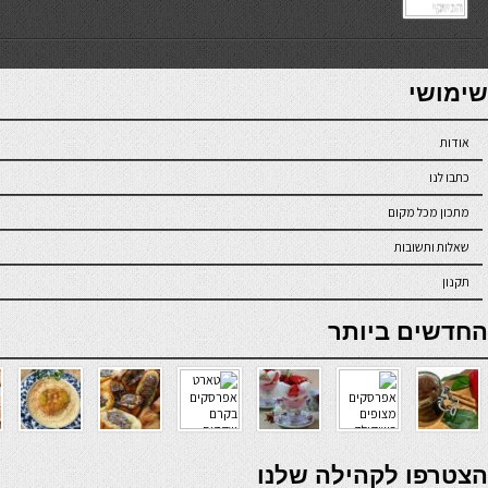
7slots
seriöse online casinos österreich
שימושי
אודות
כתבו לנו
מתכון מכל מקום
שאלות ותשובות
תקנון
online casino
החדשים ביותר
verde casino
הצטרפו לקהילה שלנו