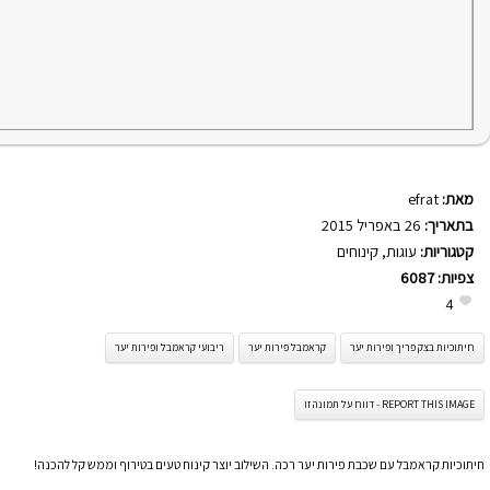
מאת:
efrat
בתאריך:
26 באפריל 2015
קטגוריות:
עוגות
,
קינוחים
צפיות:
6087
4
חיתוכיות בצק פריך ופירות יער
קראמבל פירות יער
ריבועי קראמבל ופירות יער
REPORT THIS IMAGE - דווח על תמונה זו
חיתוכיות קראמבל עם שכבת פירות יער רכה. השילוב יוצר קינוח טעים בטירוף וממש קל להכנה!