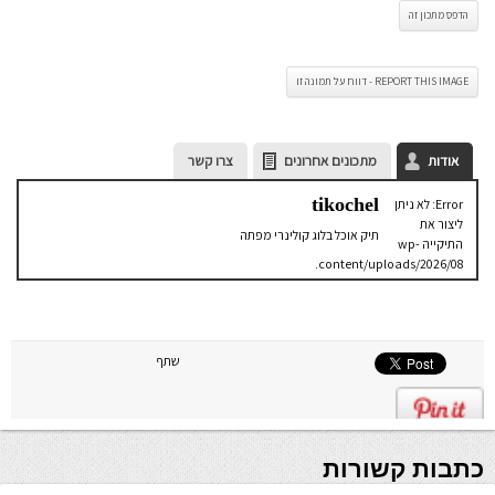
הדפס מתכון זה
REPORT THIS IMAGE - דווח על תמונה זו
אודות
מתכונים אחרונים
צרו קשר
tikochel
Error: לא ניתן
ליצור את
תיק אוכל בלוג קולינרי מפתה
התיקייה wp-
content/uploads/2026/08.
יש לבדוק
שתיקיית האב
שלה ניתנת
לכתיבה.
שתף
כתבות קשורות