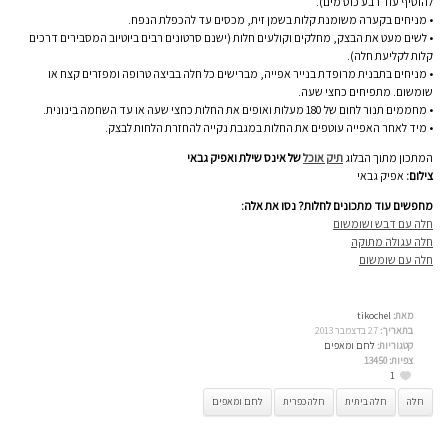
להוסיף עוד רבע כוס מים).
• מניחים בקערה משומנת קלות בשמן זית, מכסים עד להכפלת הנפח.
• לשים מעט את הבצק, מחלקים וקולעים חלות (ישנם סרטונים רבים ביוטיוב המסבירים דרכים
קלות לקליעת חלה).
• מניחים בתבנית מרופדת בנייר אפייה, מברישים כל חלה בביצה טרופה ומפזרים קצח או
שומשום. מתפיחים כחצי שעה.
• מחממים תנור לחום של 180 מעלות ואופים את החלות כחצי שעה או עד השחמה בינונית.
• מיד לאחר האפייה עוטפים את החלות במגבת נקייה להחזרת הלחות לבצק.
המתכון מתוך הבלוג
תיק אוכל
של אינס שילת ואפיק גבאי
צילום:
אפיק גבאי
מחפשים עוד מתכונים לחלות? נסו את אלה:
חלה עם דבש ושומשום
חלה עגולה מתוקה
חלה עם שומשום
מאת:
tikochel
בתאריך:
27 בדצמבר 2013
קטגוריות:
לחם ומאפים
צפיות:
13450
1
חלה
חלה ביתית
חלה כפרית
לחם ומאפים