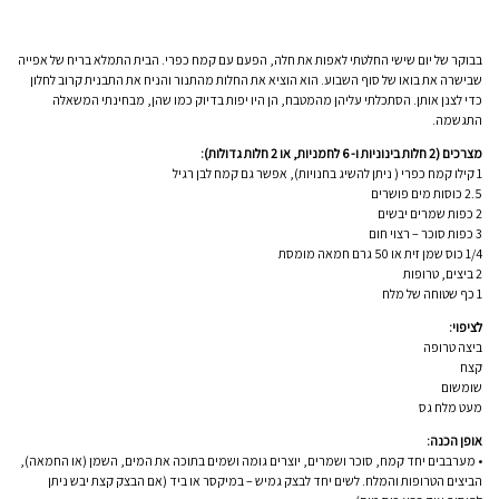
בבוקר של יום שישי החלטתי לאפות את חלה, הפעם עם קמח כפרי. הבית התמלא בריח של אפייה
שבישרה את בואו של סוף השבוע. הוא הוציא את החלות מהתנור והניח את התבנית קרוב לחלון
כדי לצנן אותן. הסתכלתי עליהן מהמטבח, הן היו יפות בדיוק כמו שהן, מבחינתי המשאלה
התגשמה.
מצרכים (2 חלות בינוניות ו- 6 לחמניות, או 2 חלות גדולות):
1 קילו קמח כפרי ( ניתן להשיג בחנויות), אפשר גם קמח לבן רגיל
2.5 כוסות מים פושרים
2 כפות שמרים יבשים
3 כפות סוכר – רצוי חום
1/4 כוס שמן זית או 50 גרם חמאה מומסת
2 ביצים, טרופות
1 כף שטוחה של מלח
לציפוי:
ביצה טרופה
קצח
שומשום
מעט מלח גס
אופן הכנה:
• מערבבים יחד קמח, סוכר ושמרים, יוצרים גומה ושמים בתוכה את המים, השמן (או החמאה),
הביצים הטרופות והמלח. לשים יחד לבצק גמיש – במיקסר או ביד (אם הבצק קצת יבש ניתן