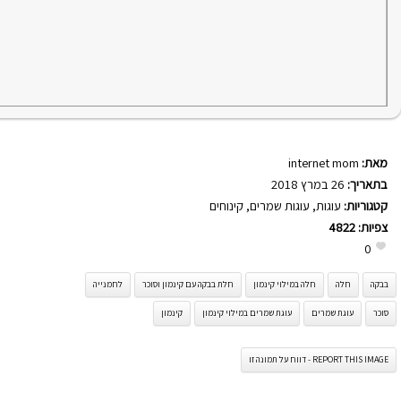
מאת:
internet mom
בתאריך:
26 במרץ 2018
קטגוריות:
עוגות
,
עוגות שמרים
,
קינוחים
צפיות:
4822
0
בבקה
חלה
חלה במילוי קינמון
חלת בבקה עם קינמון וסוכר
לחמנייה
סוכר
עוגת שמרים
עוגת שמרים במילוי קינמון
קינמון
REPORT THIS IMAGE - דווח על תמונה זו