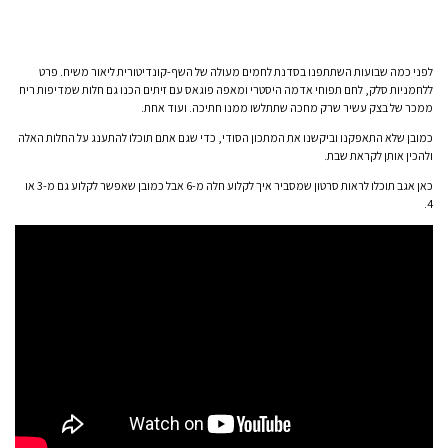
לפני כמה שבועות השתתפנו בסדנת לחמים מעולה של השף-קונדיטורית ליאור משיח. פרט
ללחמניות סלק, לחם תפוחי אדמה היסטרי ומאפה פוגאס עם זיתים הכנו גם חלות שמדיפות ריח
ממכר של בצק עשיר שרק מחכה שתתלשו ממנו חתיכה. ועוד אחת.
כמובן שלא התאפקנו וביקשנו את המתכון הסודי, כדי שגם אתם תוכלו להתענג על החלות האלה
ולהכין אותן לקראת שבת.
כאן אגב תוכלו לראות סרטון שמסביר איך לקלוע חלה מ-6 אבל כמובן שאפשר לקלוע גם מ-3 או
4.