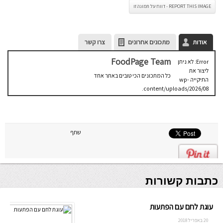
REPORT THIS IMAGE - דווח על תמונה זו
אודות
מתכונים אחרונים
צרו קשר
FoodPage Team
Error: לא ניתן
ליצור את
כל המתכונים הכי טובים באתר אחד
התיקייה wp-
content/uploads/2026/08.
יש לבדוק
שתיקיית האב
שלה ניתנת
לכתיבה.
שתף
כתבות קשורות
עוגת לחם עם הפתעות
20 באפריל 2018