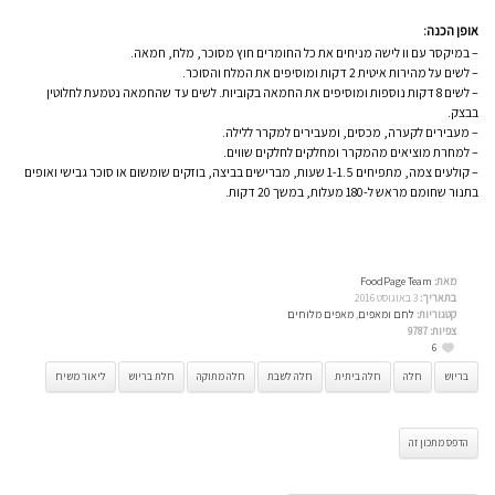
אופן הכנה:
– במיקסר עם וו לישה מניחים את כל החומרים חוץ מסוכר, מלח, חמאה.
– לשים על מהירות איטית 2 דקות ומוסיפים את המלח והסוכר.
– לשים 8 דקות נוספות ומוסיפים את החמאה בקוביות. לשים עד שהחמאה נטמעת לחלוטין
בבצק.
– מעבירים לקערה, מכסים, ומעבירים למקרר ללילה.
– למחרת מוציאים מהמקרר ומחלקים לחלקים שווים.
– קולעים צמה, מתפיחים 1-1.5 שעות, מברישים בביצה, בוזקים שומשום או סוכר גבישי ואופים
בתנור שחומם מראש ל-180 מעלות, במשך 20 דקות.
מאת:
FoodPage Team
בתאריך:
3 באוגוסט 2016
קטגוריות:
לחם ומאפים
,
מאפים מלוחים
צפיות:
9787
6
בריוש
חלה
חלה ביתית
חלה לשבת
חלה מתוקה
חלת בריוש
ליאור משיח
הדפס מתכון זה