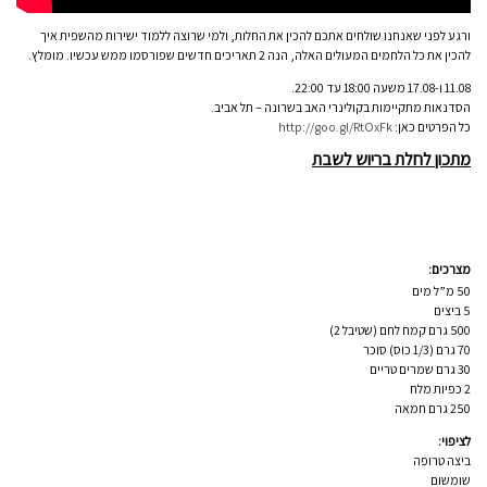
ורגע לפני שאנחנו שולחים אתכם להכין את החלות, ולמי שרוצה ללמוד ישירות מהשפית איך
להכין את כל הלחמים המעולים האלה, הנה 2 תאריכים חדשים שפורסמו ממש עכשיו. מומלץ.
11.08 ו-17.08 משעה 18:00 עד 22:00.
הסדנאות מתקיימות בקולינרי האב בשרונה – תל אביב.
כל הפרטים כאן:
http://goo.gl/RtOxFk
מתכון לחלת בריוש לשבת
מצרכים:
50 מ”ל מים
5 ביצים
500 גרם קמח לחם (שטיבל 2
)
70 גרם (1/3 כוס) סוכר
30 גרם שמרים טריים
2 כפיות מלח
250 גרם חמאה
לציפוי:
ביצה טרופה
שומשום