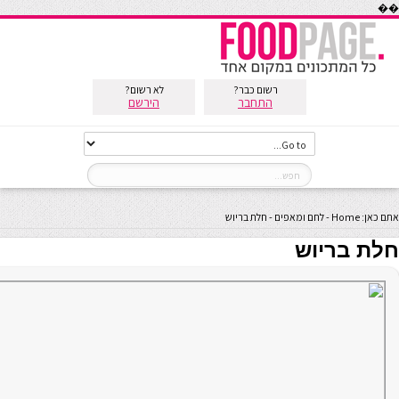
��
רשום כבר?
לא רשום?
התחבר
הירשם
אתם כאן:
Home
-
לחם ומאפים
-
חלת בריוש
חלת בריוש