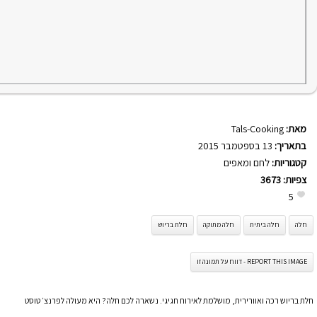
מאת:
Tals-Cooking
בתאריך:
13 בספטמבר 2015
קטגוריות:
לחם ומאפים
צפיות:
3673
5
חלה
חלה ביתית
חלה מתוקה
חלת בריוש
REPORT THIS IMAGE - דווח על תמונה זו
חלת בריוש רכה ואוורירית, מושלמת לאירוח חגיגי. נשארה לכם חלה? היא מעולה לפרנצ׳ טוסט