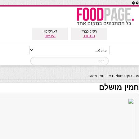
��
רשום כבר?
לא רשום?
התחבר
הירשם
אתם כאן:
Home
-
בשר
-
חמין מושלם
חמין מושלם