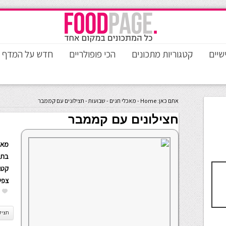
שיים
קטגוריות מתכונים
הכי פופולריים
חדש על המדף
אתם כאן:
Home
-
מאכלי חגים
-
שבועות
-
חצילונים עם קממבר
חצילונים עם קממבר
מאת
בתא
קטגו
צפי
חציל