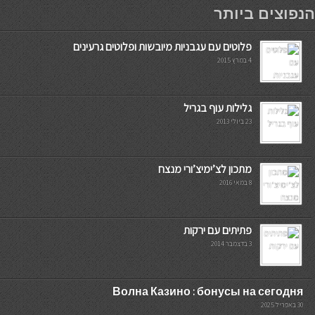
мостбет кг
הנפוצים ביותר
פלוטים עם עגבניות מיובשות ופלוטים גרעינים
4 במרץ 2015
גלילות עוף בגריל
23 ביולי 2013
מתכון לצ’ימיצ’ורי מנצח
8 במאי 2016
פתיתים עם ירקות
3 בדצמבר 2014
Волна Казино : бонусы на сегодня
30 באפריל 2025