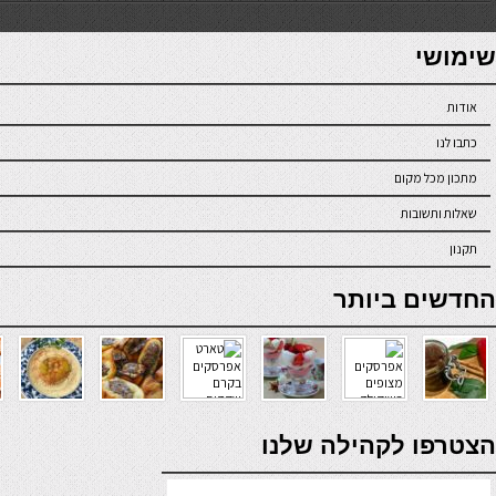
7slots
seriöse online casinos österreich
שימושי
אודות
כתבו לנו
מתכון מכל מקום
שאלות ותשובות
תקנון
online casino
החדשים ביותר
verde casino
הצטרפו לקהילה שלנו