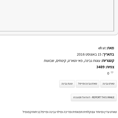
מאת:
efrat
בתאריך:
15 באוגוסט 2016
קטגוריות:
עוגות גבינה
,
פאי וטארט
,
קינוחים
,
שבועות
צפיות:
3489
0
טארט גבינה
טארט גבינה ומייפל
עוגת גבינה
REPORT THIS IMAGE - דווח על תמונה זו
טארט עדין ומיוחד עם קלתית חמאתית ופריכה ומילוי גבינה ומייפל בניחוח קמומיל