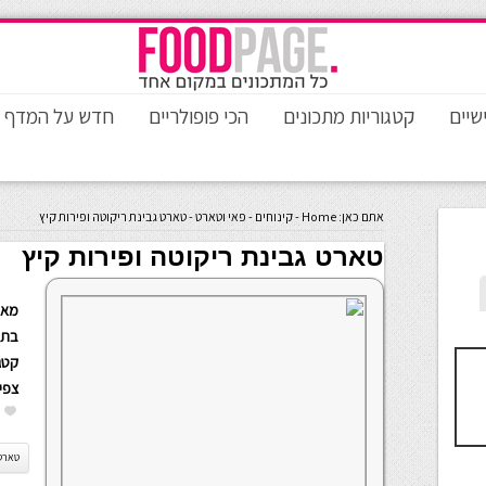
שיים
קטגוריות מתכונים
הכי פופולריים
חדש על המדף
אתם כאן:
Home
-
קינוחים
-
פאי וטארט
-
טארט גבינת ריקוטה ופירות קיץ
טארט גבינת ריקוטה ופירות קיץ
מאת
בתא
קטגו
צפי
טארט 