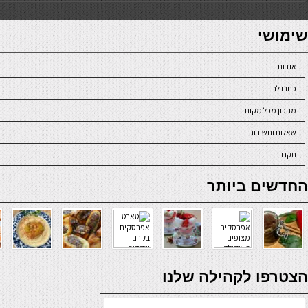
7slots
seriöse online casinos österreich
שימושי
אודות
כתבו לנו
מתכון מכל מקום
שאלות ותשובות
תקנון
online casino
החדשים ביותר
verde casino
הצטרפו לקהילה שלנו