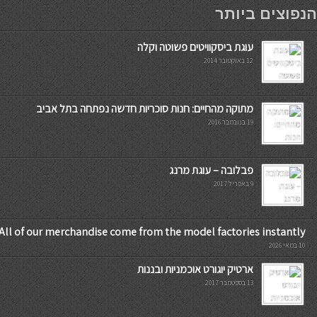
мостбет кг
הנפוצים ביותר
עוגת ביסקוויטים פשוטה וקלה
12 באוקטובר 2014
מתוקה מהחיים: חנות סוכריות חדשה נפתחה בתל אביב
19 בנובמבר 2016
פבלובה – עוגת מרנג
9 באפריל 2017
All of our merchandise come from the model factories instantly
10 במאי 2026
ארטיק יוגורט אוכמניות ובננות
13 בספטמבר 2017