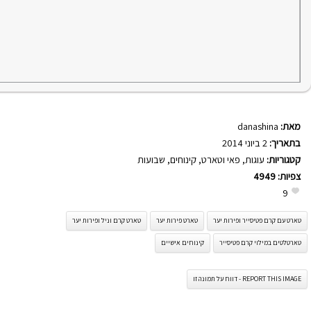
מאת:
danashina
בתאריך:
2 ביוני 2014
קטגוריות:
עוגות
,
פאי וטארט
,
קינוחים
,
שבועות
צפיות:
4949
9
טארט עם קרם פטיסייר ופירות יער
טארט פירות יער
טארט קרם וניל ופירות יער
טארטלטים במילוי קרם פטיסייר
קינוחים אישיים
REPORT THIS IMAGE - דווח על תמונה זו