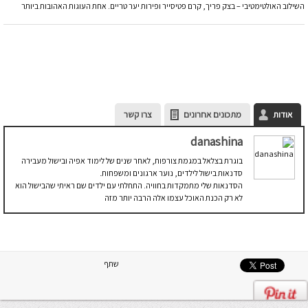
השילוב האולטימטיבי – בצק פריך, קרם פטיסייר ופירות יער טריים. אחת העוגות האהובות ביותר
אודות
מתכונים אחרונים
צרו קשר
danashina
בוגרת בצלאל במגמת צורפות, לאחר שנים של לימוד אפיה ובישול מעבירה
סדנאות בישול לילדים, נוער ארגונים ומשפחות.
הסדנאות שלי מתמקדות בחוויה. התחלתי עם ילדים שם ראיתי שהבישול הוא
לא רק הכנת האוכל עצמו אלה הרבה יותר מזה
שתף